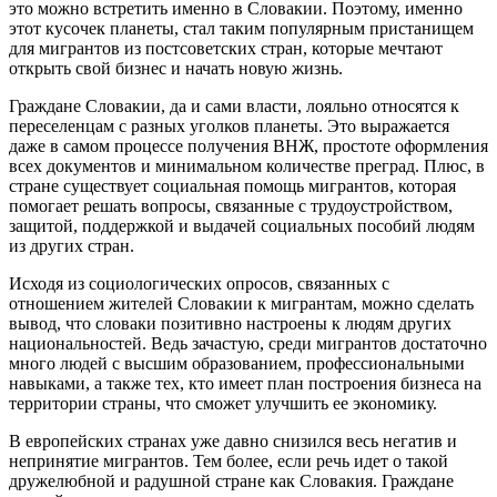
это можно встретить именно в Словакии. Поэтому, именно
этот кусочек планеты, стал таким популярным пристанищем
для мигрантов из постсоветских стран, которые мечтают
открыть свой бизнес и начать новую жизнь.
Граждане Словакии, да и сами власти, лояльно относятся к
переселенцам с разных уголков планеты. Это выражается
даже в самом процессе получения ВНЖ, простоте оформления
всех документов и минимальном количестве преград. Плюс, в
стране существует социальная помощь мигрантов, которая
помогает решать вопросы, связанные с трудоустройством,
защитой, поддержкой и выдачей социальных пособий людям
из других стран.
Исходя из социологических опросов, связанных с
отношением жителей Словакии к мигрантам, можно сделать
вывод, что словаки позитивно настроены к людям других
национальностей. Ведь зачастую, среди мигрантов достаточно
много людей с высшим образованием, профессиональными
навыками, а также тех, кто имеет план построения бизнеса на
территории страны, что сможет улучшить ее экономику.
В европейских странах уже давно снизился весь негатив и
непринятие мигрантов. Тем более, если речь идет о такой
дружелюбной и радушной стране как Словакия. Граждане