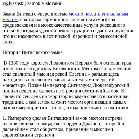
viglyashskij-zamok-v-slovakii
Замок Вигляш с уверенностью
можно назвать уникальным
местом
, в котором гармонично сочетается атмосфера
средневековья и высококачественные услуги роскошного
отеля. Благодаря удачной реконструкции создается ощущение,
что вы находитесь в готической, барочной и ренессансной
эпохе.
История Вигляшского замка
В 1380 году королем Людовитом Первым был основан град,
известный сегодня как Вигляшский. Местом его возведения
стал скалистый мыс над рекой Слатина – раньше здесь
находилось поселение славян, а затем тамплиерский
монастырь. Позже Император Сигизмунд Люксембургский
принял решение сделать из строения охотничий замок. К
слову, по сей день на территории замка славятся охотничьи
традиции, а сам замок служит местом организации самых
разных мероприятий – иногда сюда приезжают и охотники.
1. Император сделал Вигляшский замок местом встречи
членов светского рыцарского ордена Дракона, который в
дальнейшем стал обществом, признанным многими
европейскими странами.