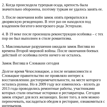
2. Когда происходила турецкая осада, крепость была
значительно оборонена, поэтому туркам не удалось занять ее.
3. После окончания войн замок опять превратился в
дворянскую резиденцию. В этот раз он находился под
владением богатого венгерского рода Эстерхази.
4. В 19 веке после произошла реконструкция особняка – с тех
пор он был выполнен в стиле романтизма.
5. Максимальные разрушения ожидали замок Вигляш во
времена Второй мировой войны. После окончания боевых
действий от особняка почти ничего не осталось.
Замок Вигляш в Словакии сегодня
Долгое время Чехословацкое, а после независимости и
Словацкое правительство не проявляло интерес к
восстановлению достопримечательности, на месте которого
остались руины. Но в 2009 году все изменилось - вплоть до
2013 года проводились ремонтные работы, участниками
которых стали опытные историки и реставраторы. Сегодня
замок открыт для всех желающих. Более того, в нем можно
переночевать, насладиться обедом в ресторане, ознакомиться с
интерьером.