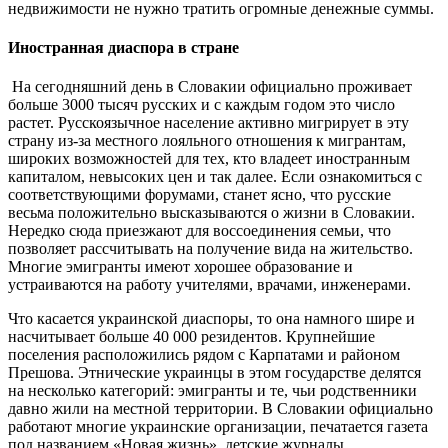
недвижимости не нужно тратить огромные денежные суммы.
Иностранная диаспора в стране
На сегодняшний день в Словакии официально проживает
больше 3000 тысяч русских и с каждым годом это число
растет. Русскоязычное население активно мигрирует в эту
страну из-за местного лояльного отношения к мигрантам,
широких возможностей для тех, кто владеет иностранным
капиталом, невысоких цен и так далее. Если ознакомиться с
соответствующими форумами, станет ясно, что русские
весьма положительно высказываются о жизни в Словакии.
Нередко сюда приезжают для воссоединения семьи, что
позволяет рассчитывать на получение вида на жительство.
Многие эмигранты имеют хорошее образование и
устраиваются на работу учителями, врачами, инженерами.
Что касается украинской диаспоры, то она намного шире и
насчитывает больше 40 000 резидентов. Крупнейшие
поселения расположились рядом с Карпатами и районом
Прешова. Этнические украинцы в этом государстве делятся
на несколько категорий: эмигранты и те, чьи родственники
давно жили на местной территории. В Словакии официально
работают многие украинские организации, печатается газета
под названием «Новая жизнь», детские журналы.