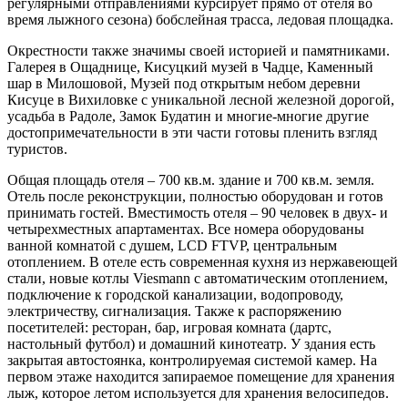
регулярными отправлениями курсирует прямо от отеля во
время лыжного сезона) бобслейная трасса, ледовая площадка.
Окрестности также значимы своей историей и памятниками.
Галерея в Ощаднице, Кисуцкий музей в Чадце, Каменный
шар в Милошовой, Музей под открытым небом деревни
Кисуце в Вихиловке с уникальной лесной железной дорогой,
усадьба в Радоле, Замок Будатин и многие-многие другие
достопримечательности в эти части готовы пленить взгляд
туристов.
Общая площадь отеля – 700 кв.м. здание и 700 кв.м. земля.
Отель после реконструкции, полностью оборудован и готов
принимать гостей. Вместимость отеля – 90 человек в двух- и
четырехместных апартаментах. Все номера оборудованы
ванной комнатой с душем, LCD FTVP, центральным
отоплением. В отеле есть современная кухня из нержавеющей
стали, новые котлы Viesmann с автоматическим отоплением,
подключение к городской канализации, водопроводу,
электричеству, сигнализация. Также к распоряжению
посетителей: ресторан, бар, игровая комната (дартс,
настольный футбол) и домашний кинотеатр. У здания есть
закрытая автостоянка, контролируемая системой камер. На
первом этаже находится запираемое помещение для хранения
лыж, которое летом используется для хранения велосипедов.