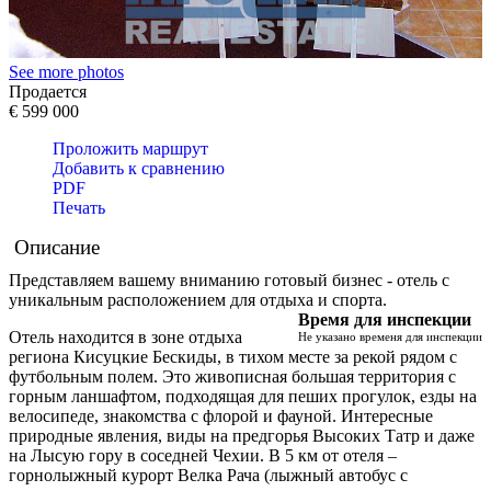
See more photos
Продается
€ 599 000
Проложить маршрут
Добавить к сравнению
PDF
Печать
Описание
Представляем вашему вниманию готовый бизнес - отель с
уникальным расположением для отдыха и спорта.
Время для инспекции
Отель находится в зоне отдыха
Не указано временя для инспекции
региона Кисуцкие Бескиды, в тихом месте за рекой рядом с
футбольным полем. Это живописная большая территория с
горным ланшафтом, подходящая для пеших прогулок, езды на
велосипеде, знакомства с флорой и фауной. Интересные
природные явления, виды на предгорья Высоких Татр и даже
на Лысую гору в соседней Чехии. В 5 км от отеля –
горнолыжный курорт Велка Рача (лыжный автобус с